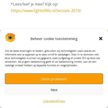
*Lees/leef je mee? Kijk op:
https://www.lightoflife.nl/bezoek-2019/
Beheer cookie toestemming
(c) Stichting Light of Life - website bewerking HBidee!
Om de beste ervaringen te bieden, gebruiken wij technologieën zoals cookies om
informatie over je apparaat op te slaan en/of te raadplegen. Door in te stemmen met
deze technologieën kunnen wij gegevens zoals surfgedrag of unieke ID's op deze site
verwerken. Als je geen toestemming geeft of uw toestemming intrekt, kan dit een
nadelige invloed hebben op bepaalde functies en mogelijkheden.
Geen probleem
Nee
Cookiebeleid
Privacy