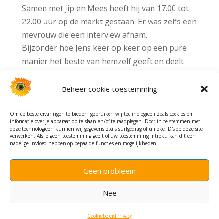
Samen met Jip en Mees heeft hij van 17.00 tot
22.00 uur op de markt gestaan. Er was zelfs een
mevrouw die een interview afnam.
Bijzonder hoe Jens keer op keer op een pure
manier het beste van hemzelf geeft en deelt
met de kinderen van Aamaghar. Zo krijgt de
kerstgedachte op een prachtige manier vorm.
Beheer cookie toestemming
Jens je bent een kanjer.
Om de beste ervaringen te bieden, gebruiken wij technologieën zoals cookies om
informatie over je apparaat op te slaan en/of te raadplegen. Door in te stemmen met
deze technologieën kunnen wij gegevens zoals surfgedrag of unieke ID's op deze site
verwerken. Als je geen toestemming geeft of uw toestemming intrekt, kan dit een
nadelige invloed hebben op bepaalde functies en mogelijkheden.
Geen probleem
Nee
(c) Stichting Light of Life - website bewerking HBidee!
Cookiebeleid
Privacy