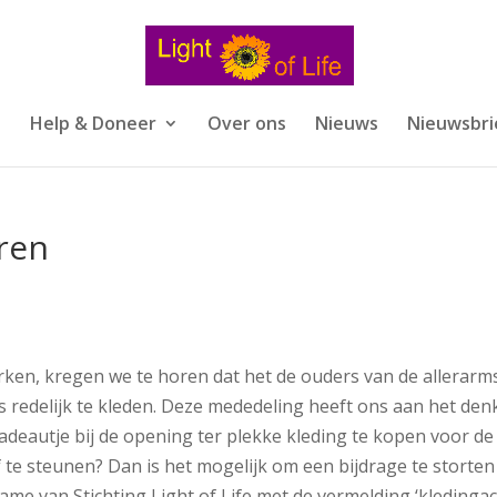
s
Help & Doneer
Over ons
Nieuws
Nieuwsbri
ren
en, kregen we te horen dat het de ouders van de allerarm
jks redelijk te kleden. Deze mededeling heeft ons aan het de
cadeautje bij de opening ter plekke kleding te kopen voor de
ef te steunen? Dan is het mogelijk om een bijdrage te storte
e van Stichting Light of Life met de vermelding ‘kledingact