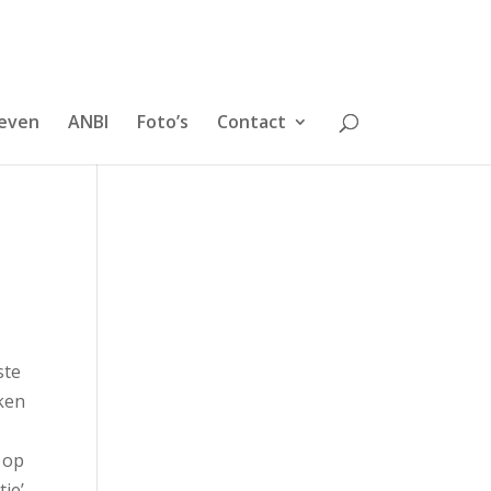
even
ANBI
Foto’s
Contact
ste
nken
n op
ie’.