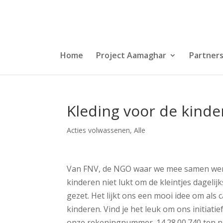
Home
Project Aamaghar
Partner
Kleding voor de kinde
Acties volwassenen
,
Alle
Van FNV, de NGO waar we mee samen werk
kinderen niet lukt om de kleintjes dageli
gezet. Het lijkt ons een mooi idee om als 
kinderen. Vind je het leuk om ons initiati
onze rekeningnummer. 14.28.00.740 ten nam