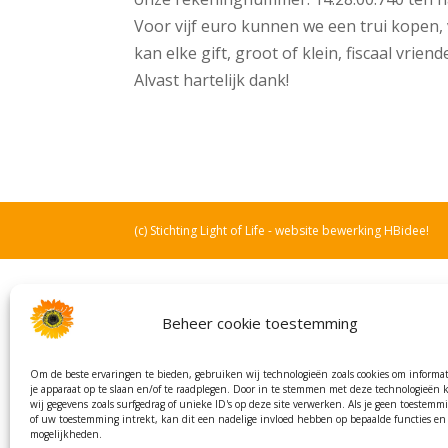
Voor vijf euro kunnen we een trui kopen, 
kan elke gift, groot of klein, fiscaal vrie
Alvast hartelijk dank!
(c) Stichting Light of Life - website bewerking HBidee!
Beheer cookie toestemming
Om de beste ervaringen te bieden, gebruiken wij technologieën zoals cookies om informat
je apparaat op te slaan en/of te raadplegen. Door in te stemmen met deze technologieën
wij gegevens zoals surfgedrag of unieke ID's op deze site verwerken. Als je geen toestemmi
of uw toestemming intrekt, kan dit een nadelige invloed hebben op bepaalde functies en
mogelijkheden.