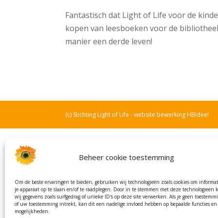
Fantastisch dat Light of Life voor de ki
kopen van leesboeken voor de bibliothe
manier een derde leven!
(c) Stichting Light of Life - website bewerking HBidee!
Beheer cookie toestemming
Om de beste ervaringen te bieden, gebruiken wij technologieën zoals cookies om informat
je apparaat op te slaan en/of te raadplegen. Door in te stemmen met deze technologieën
wij gegevens zoals surfgedrag of unieke ID's op deze site verwerken. Als je geen toestemmi
of uw toestemming intrekt, kan dit een nadelige invloed hebben op bepaalde functies en
mogelijkheden.