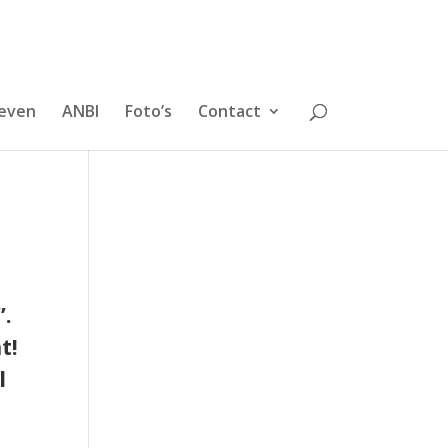
even
ANBI
Foto’s
Contact
”.
t!
l