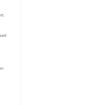
ft.
aald
an