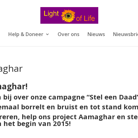
s
Help & Doneer
Over ons
Nieuws
Nieuwsbri
aghar
maghar!
n bij over onze campagne “Stel een Daad
maal borrelt en bruist en tot stand kom
pireren, help ons project Aamaghar en ste
 het begin van 2015!