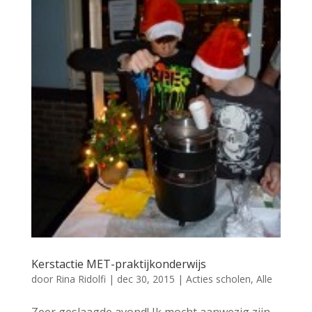
Kerstactie MET-praktijkonderwijs
door
Rina Ridolfi
|
dec 30, 2015
|
Acties scholen
,
Alle
Zeer geslaagde avond! Ik mocht aanwezig zijn