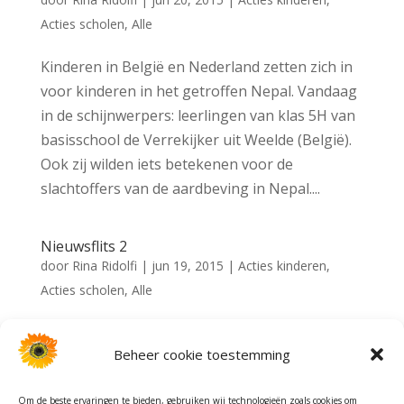
Acties scholen
,
Alle
Kinderen in België en Nederland zetten zich in
voor kinderen in het getroffen Nepal. Vandaag
in de schijnwerpers: leerlingen van klas 5H van
basisschool de Verrekijker uit Weelde (België).
Ook zij wilden iets betekenen voor de
slachtoffers van de aardbeving in Nepal....
Nieuwsflits 2
door
Rina Ridolfi
|
jun 19, 2015
|
Acties kinderen
,
Acties scholen
,
Alle
Kinderen in België en Nederland zetten zich in
Beheer cookie toestemming
voor kinderen in het getroffen Nepal. Vandaag
in de schijnwerpers: de groepen 3 en 6 van
Om de beste ervaringen te bieden, gebruiken wij technologieën zoals cookies om