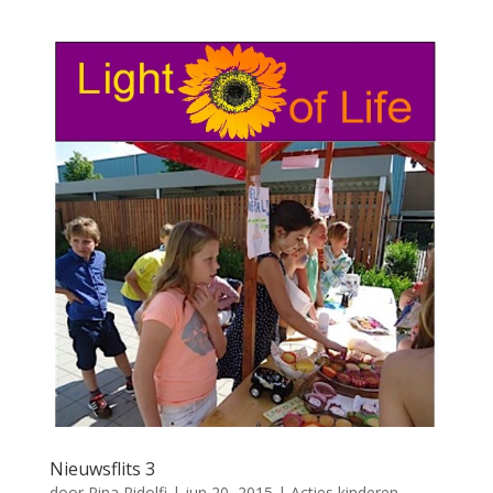
Nieuwsflits 3
door
Rina Ridolfi
|
jun 20, 2015
|
Acties kinderen
,